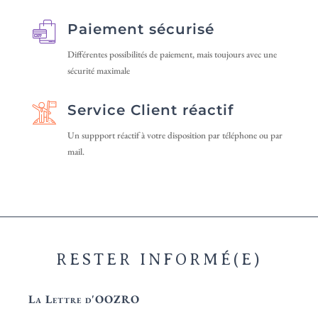
page
du
Paiement sécurisé
du
produit
produit
Différentes possibilités de paiement, mais toujours avec une
sécurité maximale
Service Client réactif
Un suppport réactif à votre disposition par téléphone ou par
mail.
RESTER INFORMÉ(E)
La Lettre d'OOZRO