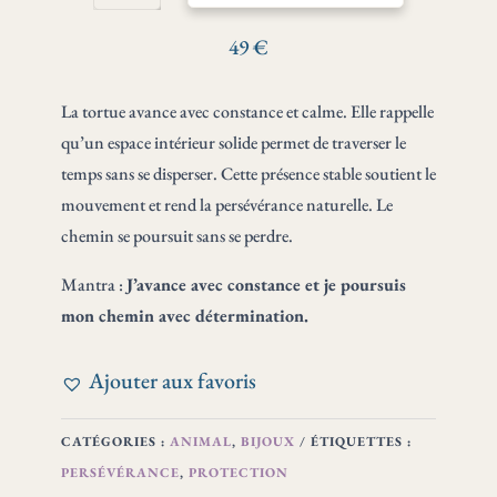
TORTUE
·
49
€
PROTECTION
ET
La tortue avance avec constance et calme. Elle rappelle
PERSÉVÉRANCE
MÉDAILLE
qu’un espace intérieur solide permet de traverser le
ARGENT
temps sans se disperser. Cette présence stable soutient le
20
mouvement et rend la persévérance naturelle. Le
chemin se poursuit sans se perdre.
Mantra :
J’avance avec constance et je poursuis
mon chemin avec détermination.
Ajouter aux favoris
CATÉGORIES :
ANIMAL
,
BIJOUX
ÉTIQUETTES :
PERSÉVÉRANCE
,
PROTECTION