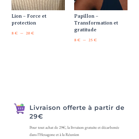
être
être
choisies
choisies
Lion – Force et
Papillon –
sur
sur
protection
Transformation et
la
la
gratitude
Plage
–
page
page
8
€
20
€
Plage
–
Ce
de
8
€
25
€
du
du
Ce
de
produit
prix :
produit
produit
produit
prix :
a
8 €
a
8 €
plusieurs
à
plusieurs
à
variations.
20 €
variations.
25 €
Les
Les
options
options
peuvent
peuvent
être
Livraison offerte à partir de
être
choisies
29€
choisies
sur
sur
Pour tout achat de 29€, la livraison gratuite et décarbonée
la
dans l’Hexagone et à la Réunion
la
page