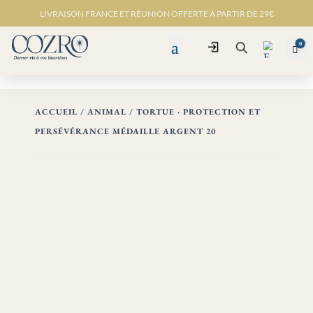
LIVRAISON FRANCE ET RÉUNION OFFERTE À PARTIR DE 29€
0
Connexion
Pan
Recherche
ACCUEIL
/
ANIMAL
/ TORTUE · PROTECTION ET
PERSÉVÉRANCE MÉDAILLE ARGENT 20
Favo
ris -