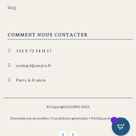
FAQ
COMMENT NOUS CONTACTER

+33 6 73 24 11 17

contact@oozro.fr

Paris & France
© Copyright OOZRO 2025
Données personnelles
•
Conditions générales
•
Politique de cookies
0