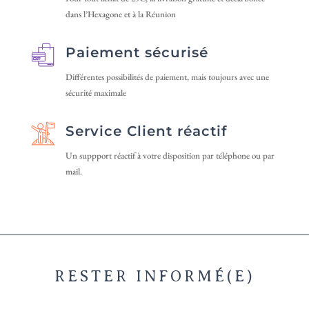
sur
la
dans l’Hexagone et à la Réunion
la
page
page
du
Paiement sécurisé
du
produit
produit
Différentes possibilités de paiement, mais toujours avec une
sécurité maximale
Service Client réactif
Un suppport réactif à votre disposition par téléphone ou par
mail.
RESTER INFORMÉ(E)