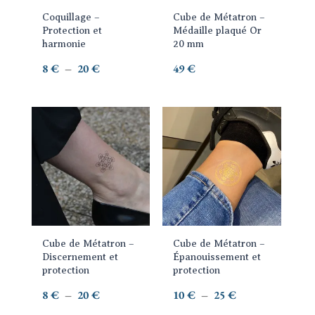
options
Coquillage –
Cube de Métatron –
peuvent
Protection et
Médaille plaqué Or
être
harmonie
20 mm
choisies
Plage
8
€
–
20
€
49
€
sur
de
la
prix :
page
8 €
Ce
Ce
du
à
produit
produit
produit
20 €
a
a
plusieurs
plusieurs
variations.
variations.
Les
Les
options
options
Cube de Métatron –
Cube de Métatron –
peuvent
peuvent
Discernement et
Épanouissement et
être
être
protection
protection
choisies
choisies
Plage
Plage
8
€
–
20
€
10
€
–
25
€
sur
sur
de
de