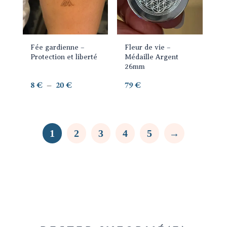
plusieurs
variations.
Les
options
Fée gardienne –
Fleur de vie –
peuvent
Protection et liberté
Médaille Argent
être
26mm
choisies
Plage
8
€
–
20
€
79
€
sur
de
la
prix :
page
8 €
1
2
3
4
5
→
du
à
produit
20 €