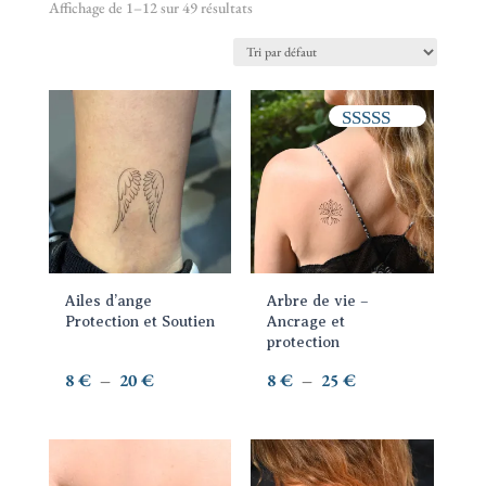
Affichage de 1–12 sur 49 résultats
Ce
Ce
Note
produit
produit
5.00
a
a
sur 5
plusieurs
plusieurs
variations.
variations.
Les
Les
options
options
Ailes d’ange
Arbre de vie –
peuvent
peuvent
Protection et Soutien
Ancrage et
être
être
protection
choisies
choisies
Plage
Plage
8
€
–
20
€
8
€
–
25
€
sur
sur
de
de
la
la
prix :
prix :
page
page
8 €
8 €
Ce
Ce