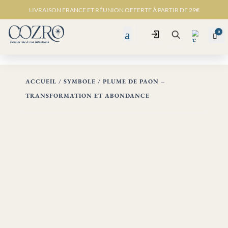
LIVRAISON FRANCE ET RÉUNION OFFERTE À PARTIR DE 29€
0
Connexion
Pan
Recherche
ACCUEIL
/
SYMBOLE
/ PLUME DE PAON –
TRANSFORMATION ET ABONDANCE
Favo
ris -