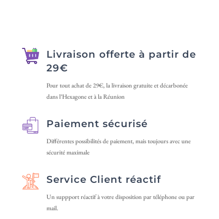
variations.
20 €
Les
Les
options
options
peuvent
peuvent
être
Livraison offerte à partir de
être
choisies
29€
choisies
sur
sur
Pour tout achat de 29€, la livraison gratuite et décarbonée
la
dans l’Hexagone et à la Réunion
la
page
page
du
Paiement sécurisé
du
produit
produit
Différentes possibilités de paiement, mais toujours avec une
sécurité maximale
Service Client réactif
Un suppport réactif à votre disposition par téléphone ou par
mail.