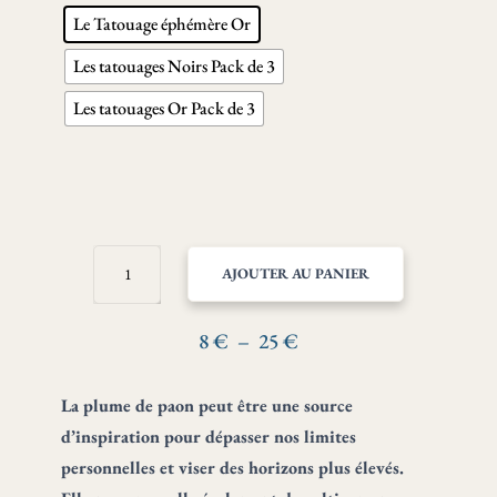
Le Tatouage éphémère Or
Les tatouages Noirs Pack de 3
Les tatouages Or Pack de 3
QUANTITÉ
AJOUTER AU PANIER
DE
PLUME
DE
Plage
8
€
–
25
€
PAON
de
–
prix :
La plume de paon peut être une source
TRANSFORMATION
8 €
ET
d’inspiration pour dépasser nos limites
ABONDANCE
à
personnelles et viser des horizons plus élevés.
25 €