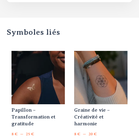
Symboles liés
Papillon –
Graine de vie –
Transformation et
Créativité et
gratitude
harmonie
Plage
Plage
–
–
8
€
25
€
8
€
20
€