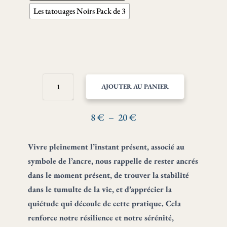
Les tatouages Noirs Pack de 3
QUANTITÉ
AJOUTER AU PANIER
DE
JE
VIS
Plage
8
€
–
20
€
PLEINEMENT
de
L’INSTANT
prix :
Vivre pleinement l’instant présent, associé au
PRÉSENT
8 €
–
symbole de l’ancre, nous rappelle de rester ancrés
STABILITÉ
à
dans le moment présent, de trouver la stabilité
ET
20 €
dans le tumulte de la vie, et d’apprécier la
SÉRÉNITÉ
quiétude qui découle de cette pratique. Cela
renforce notre résilience et notre sérénité,