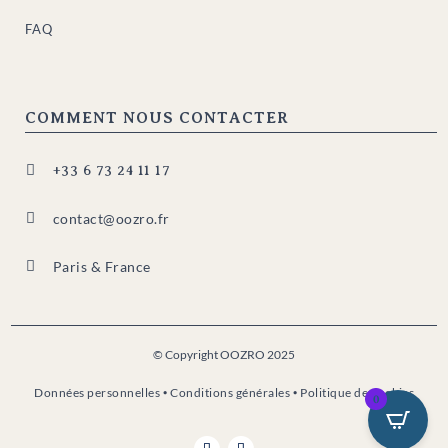
FAQ
COMMENT NOUS CONTACTER

+33 6 73 24 11 17

contact@oozro.fr

Paris & France
© Copyright OOZRO 2025
Données personnelles
•
Conditions générales
•
Politique de cookies
0