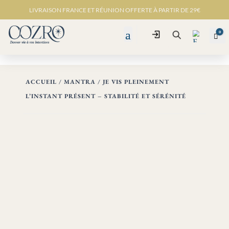
LIVRAISON FRANCE ET RÉUNION OFFERTE À PARTIR DE 29€
0
Connexion
Pan
Recherche
ACCUEIL
/
MANTRA
/ JE VIS PLEINEMENT
L’INSTANT PRÉSENT – STABILITÉ ET SÉRÉNITÉ
Favo
ris -