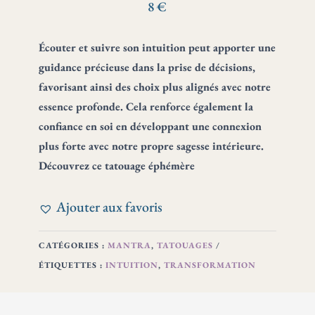
SUIS
8
€
MON
INTUITION
Écouter et suivre son intuition peut apporter une
–
INTUITION
guidance précieuse dans la prise de décisions,
ET
favorisant ainsi des choix plus alignés avec notre
TRANSFORMATION
essence profonde. Cela renforce également la
confiance en soi en développant une connexion
plus forte avec notre propre sagesse intérieure.
Découvrez ce tatouage éphémère
Ajouter aux favoris
CATÉGORIES :
MANTRA
,
TATOUAGES
ÉTIQUETTES :
INTUITION
,
TRANSFORMATION