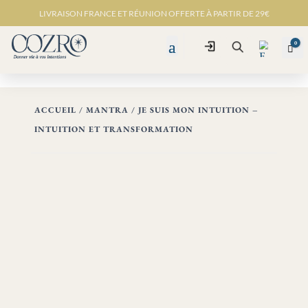
LIVRAISON FRANCE ET RÉUNION OFFERTE À PARTIR DE 29€
0
Connexion
Pan
Recherche
ACCUEIL
/
MANTRA
/ JE SUIS MON INTUITION –
INTUITION ET TRANSFORMATION
Favo
ris -