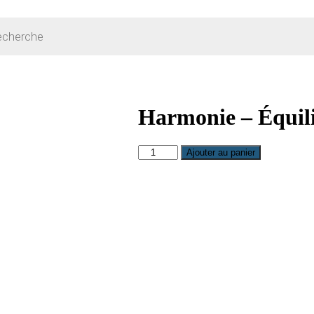
Harmonie – Équil
quantité
Ajouter au panier
de
Harmonie
–
Équilibre
et
harmonie