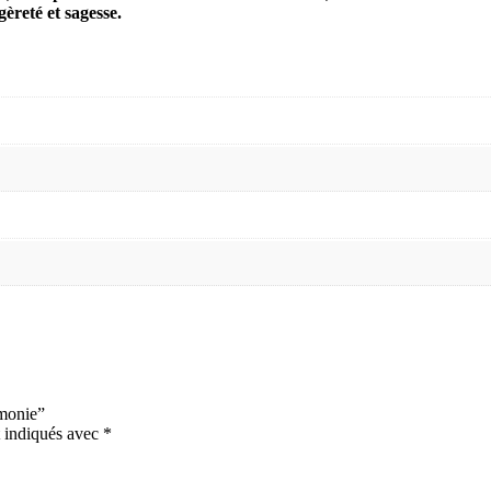
èreté et sagesse.
rmonie”
t indiqués avec
*