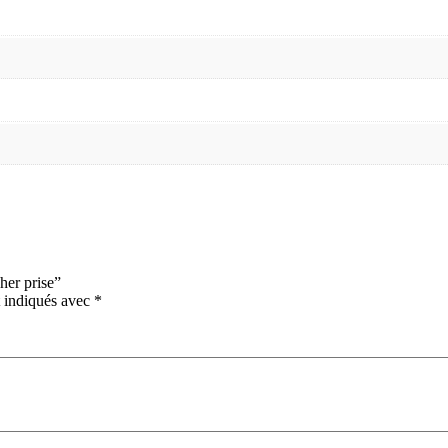
cher prise”
t indiqués avec
*