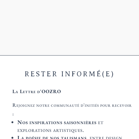
Le symbole d'Isis, déesse égyptienne, représente la maternité, la
guérison et la protection, symbolisant un lien...
RESTER INFORMÉ(E)
La Lettre d'OOZRO
Rejoignez notre communauté d'initiés pour recevoir
:
Nos inspirations saisonnières
et
explorations artistiques.
La poésie de nos talismans,
entre design