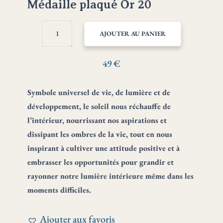
Médaille plaqué Or 20
QUANTITÉ
AJOUTER AU PANIER
DE
SOLEIL
-
49
€
CROISSANCE
ET
Symbole universel de vie, de lumière et de
JOIE
MÉDAILLE
développement, le soleil nous réchauffe de
PLAQUÉ
l’intérieur, nourrissant nos aspirations et
OR
dissipant les ombres de la vie, tout en nous
20
inspirant à cultiver une attitude positive et à
embrasser les opportunités pour grandir et
rayonner notre lumière intérieure même dans les
moments difficiles.
Ajouter aux favoris