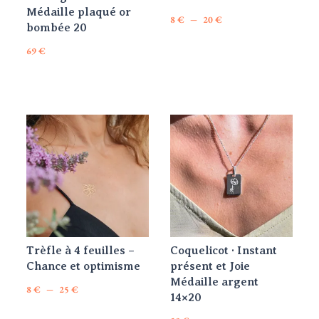
Médaille plaqué or
Plage
–
8
€
20
€
bombée 20
Ce
de
69
€
produit
prix :
a
8 €
plusieurs
à
variations.
20 €
Les
options
peuvent
être
choisies
sur
la
Trèfle à 4 feuilles –
Coquelicot · Instant
page
Chance et optimisme
présent et Joie
du
Médaille argent
Plage
–
8
€
25
€
produit
14×20
Ce
de