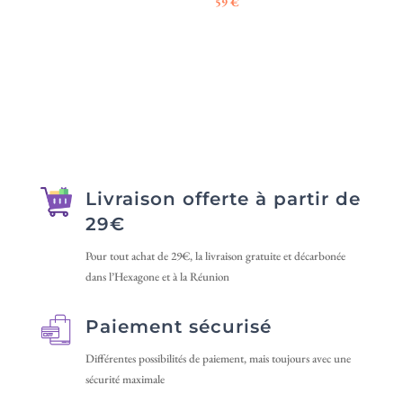
59
€
produit
prix :
a
8 €
plusieurs
à
variations.
25 €
Les
options
peuvent
être
choisies
Livraison offerte à partir de
sur
29€
la
Pour tout achat de 29€, la livraison gratuite et décarbonée
page
dans l’Hexagone et à la Réunion
du
produit
Paiement sécurisé
Différentes possibilités de paiement, mais toujours avec une
sécurité maximale