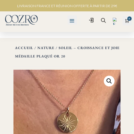
LIVRAISON FRANCE ET RÉUNION OFFERTE À PARTIR DE 29€
0
Connexion
Pa
Recherche
ACCUEIL
/
NATURE
/ SOLEIL – CROISSANCE ET JOIE
MÉDAILLE PLAQUÉ OR 20
Favo
ris -