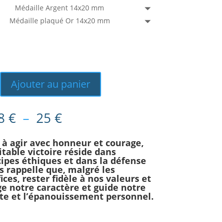
Médaille Argent 14x20 mm
Médaille plaqué Or 14x20 mm
Ajouter au panier
Plage
8
€
–
25
€
de
prix :
 à agir avec honneur et courage,
8 €
itable victoire réside dans
à
cipes éthiques et dans la défense
us rappelle que, malgré les
25 €
fices, rester fidèle à nos valeurs et
ge notre caractère et guide notre
ite et l’épanouissement personnel.