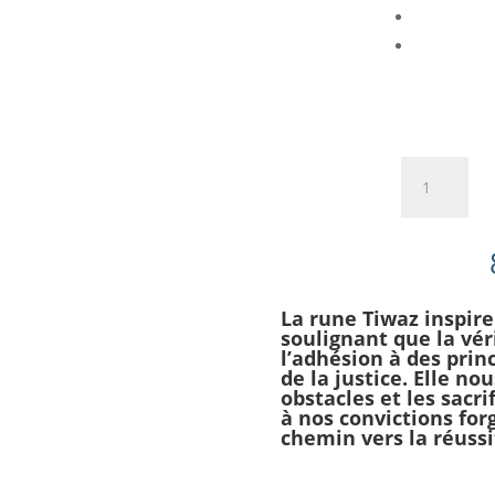
quantité
de
Rune
Tiwaz
–
Courage
La rune Tiwaz inspire
et
soulignant que la vér
justesse
l’adhésion à des prin
de la justice. Elle no
obstacles et les sacri
à nos convictions for
chemin vers la réuss