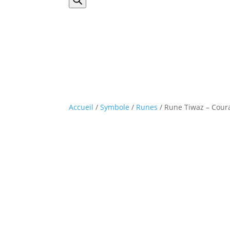
produits
Accueil
/
Symbole
/
Runes
/ Rune Tiwaz – Coura