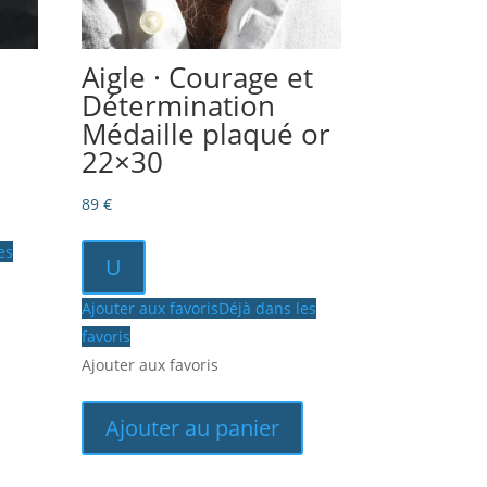
Aigle · Courage et
Détermination
Médaille plaqué or
22×30
89
€
es
U
Ajouter aux favoris
Déjà dans les
favoris
Ajouter aux favoris
Ajouter au panier