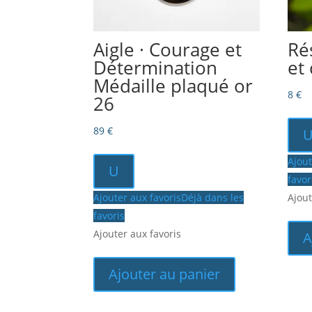
Aigle · Courage et
Ré
Détermination
et
Médaille plaqué or
8
€
26
89
€
Ajout
U
favor
Ajouter aux favoris
Déjà dans les
Ajout
favoris
Ajouter aux favoris
A
Ajouter au panier