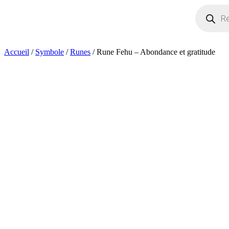
Recherche
de
produits
Accueil
/
Symbole
/
Runes
/ Rune Fehu – Abondance et gratitude