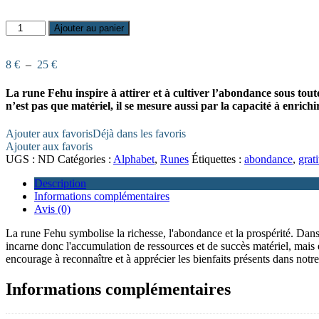
quantité
Ajouter au panier
de
Rune
Plage
Fehu
8
€
–
25
€
de
–
prix :
Abondance
La rune Fehu inspire à attirer et à cultiver l’abondance sous tout
8 €
et
n’est pas que matériel, il se mesure aussi par la capacité à enrichir
à
gratitude
25 €
Ajouter aux favoris
Déjà dans les favoris
Ajouter aux favoris
UGS :
ND
Catégories :
Alphabet
,
Runes
Étiquettes :
abondance
,
grat
Description
Informations complémentaires
Avis (0)
La rune Fehu symbolise la richesse, l'abondance et la prospérité. Dans 
incarne donc l'accumulation de ressources et de succès matériel, mais e
encourage à reconnaître et à apprécier les bienfaits présents dans notre
Informations complémentaires