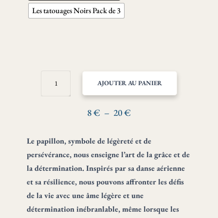
Les tatouages Noirs Pack de 3
QUANTITÉ
AJOUTER AU PANIER
DE
PAPILLON
–
Plage
8
€
–
20
€
LÉGÈRETÉ
de
ET
prix :
Le papillon, symbole de légèreté et de
PERSÉVÉRANCE
8 €
persévérance, nous enseigne l’art de la grâce et de
à
la détermination. Inspirés par sa danse aérienne
20 €
et sa résilience, nous pouvons affronter les défis
de la vie avec une âme légère et une
détermination inébranlable, même lorsque les