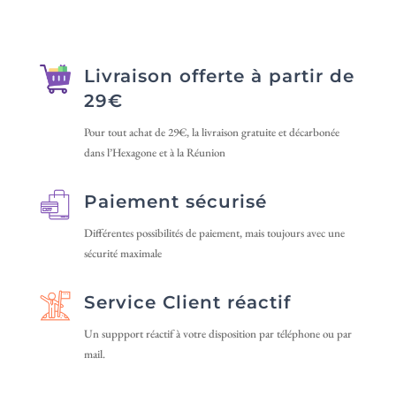
Les
Les
options
options
peuvent
peuvent
être
Livraison offerte à partir de
être
choisies
29€
choisies
sur
sur
Pour tout achat de 29€, la livraison gratuite et décarbonée
la
dans l’Hexagone et à la Réunion
la
page
page
du
Paiement sécurisé
du
produit
produit
Différentes possibilités de paiement, mais toujours avec une
sécurité maximale
Service Client réactif
Un suppport réactif à votre disposition par téléphone ou par
mail.