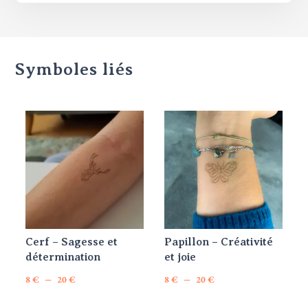
Symboles liés
Cerf – Sagesse et
Papillon – Créativité
détermination
et joie
Plage
Plage
–
–
8
€
20
€
8
€
20
€
Ce
Ce
de
de