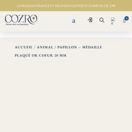
LIVRAISON FRANCE ET RÉUNION OFFERTE À PARTIR DE 29€
0
Connexion
Pan
Recherche
ACCUEIL
/
ANIMAL
/ PAPILLON – MÉDAILLE
PLAQUÉ OR COEUR 20 MM
Favo
ris -