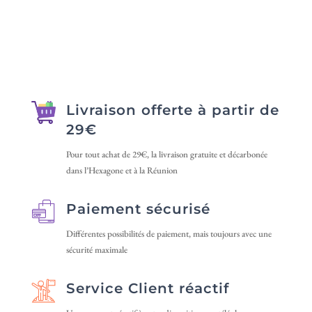
a
8 €
plusieurs
à
plusieurs
à
variations.
20 €
variations.
25 €
Les
Les
options
options
peuvent
peuvent
être
Livraison offerte à partir de
être
choisies
29€
choisies
sur
sur
Pour tout achat de 29€, la livraison gratuite et décarbonée
la
dans l’Hexagone et à la Réunion
la
page
page
du
Paiement sécurisé
du
produit
produit
Différentes possibilités de paiement, mais toujours avec une
sécurité maximale
Service Client réactif