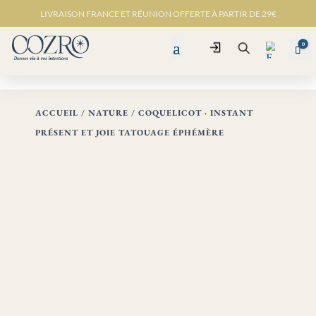
LIVRAISON FRANCE ET RÉUNION OFFERTE À PARTIR DE 29€
0
Connexion
Pan
Recherche
ACCUEIL
/
NATURE
/ COQUELICOT · INSTANT
PRÉSENT ET JOIE TATOUAGE ÉPHÉMÈRE
Favo
ris -