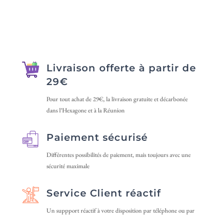
plusieurs
à
variations.
20 €
Les
options
peuvent
être
Livraison offerte à partir de
choisies
29€
sur
Pour tout achat de 29€, la livraison gratuite et décarbonée
la
dans l’Hexagone et à la Réunion
page
du
Paiement sécurisé
produit
Différentes possibilités de paiement, mais toujours avec une
sécurité maximale
Service Client réactif
Un suppport réactif à votre disposition par téléphone ou par