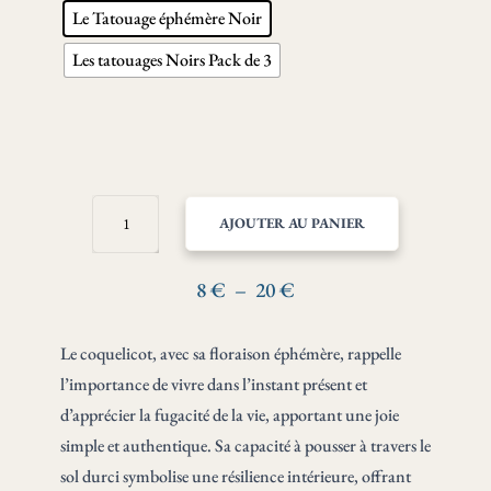
Le Tatouage éphémère Noir
Les tatouages Noirs Pack de 3
QUANTITÉ
AJOUTER AU PANIER
DE
COQUELICOT
·
Plage
8
€
–
20
€
INSTANT
de
PRÉSENT
prix :
Le coquelicot, avec sa floraison éphémère, rappelle
ET
8 €
JOIE
l’importance de vivre dans l’instant présent et
TATOUAGE
à
d’apprécier la fugacité de la vie, apportant une joie
ÉPHÉMÈRE
20 €
simple et authentique. Sa capacité à pousser à travers le
sol durci symbolise une résilience intérieure, offrant