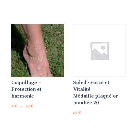
Coquillage –
Soleil · Force et
Protection et
Vitalité
harmonie
Médaille plaqué or
bombée 20
Plage
–
8
€
20
€
Ce
de
69
€
produit
prix :
a
8 €