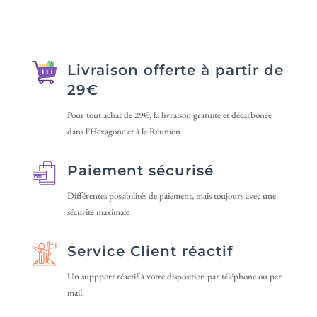
variations.
variations.
20 €
20 €
Les
Les
options
options
peuvent
peuvent
Livraison offerte à partir de
être
être
29€
choisies
choisies
sur
sur
Pour tout achat de 29€, la livraison gratuite et décarbonée
dans l’Hexagone et à la Réunion
la
la
page
page
Paiement sécurisé
du
du
produit
produit
Différentes possibilités de paiement, mais toujours avec une
sécurité maximale
Service Client réactif
Un suppport réactif à votre disposition par téléphone ou par
mail.