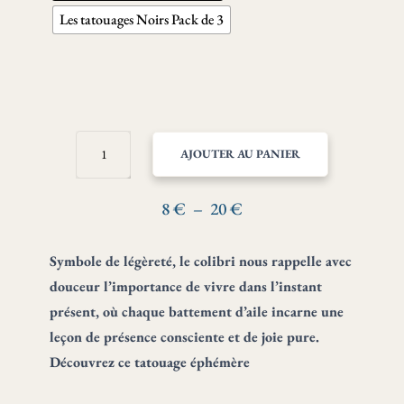
Les tatouages Noirs Pack de 3
QUANTITÉ
AJOUTER AU PANIER
DE
COLIBRI
–
Plage
8
€
–
20
€
PLEINE
de
CONSCIENCE
prix :
Symbole de légèreté, le colibri nous rappelle avec
ET
8 €
LÉGÈRETÉ
douceur l’importance de vivre dans l’instant
à
présent, où chaque battement d’aile incarne une
20 €
leçon de présence consciente et de joie pure.
Découvrez ce tatouage éphémère