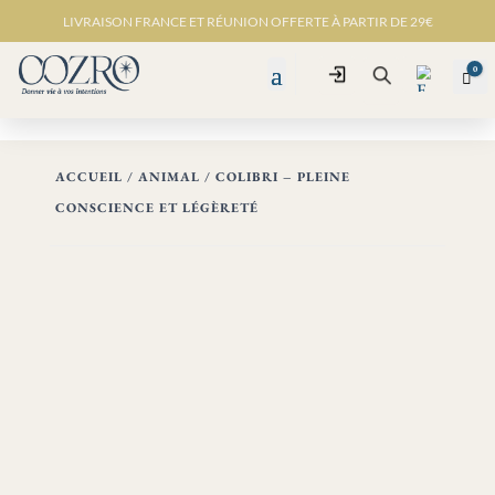
LIVRAISON FRANCE ET RÉUNION OFFERTE À PARTIR DE 29€
0
Connexion
Pan
Recherche
ACCUEIL
/
ANIMAL
/ COLIBRI – PLEINE
CONSCIENCE ET LÉGÈRETÉ
Favo
ris -