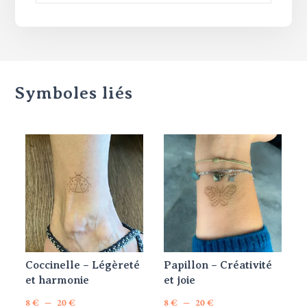
Symboles liés
Coccinelle – Légèreté
Papillon – Créativité
et harmonie
et joie
Plage
Plage
–
–
8
€
20
€
8
€
20
€