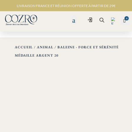
LIVRAISON FRANCE ET RÉUNION OFFERTE À PARTIR DE 29€
0
Connexion
Pan
Recherche
ACCUEIL
/
ANIMAL
/ BALEINE · FORCE ET SÉRÉNITÉ
MÉDAILLE ARGENT 20
Favo
ris -