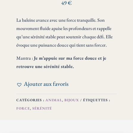
·
49
€
FORCE
ET
La baleine avance avec une force tranquille. Son
SÉRÉNITÉ
MÉDAILLE
mouvement fluide apaise les profondeurs et rappelle
ARGENT
qu’une sérénité stable peut soutenir chaque défi. Elle
20
évoque une puissance douce qui tient sans forcer.
Mantra :
Je m’appuie sur ma force douce et je
retrouve une sérénité stable.
Ajouter aux favoris
CATÉGORIES :
ANIMAL
,
BIJOUX
ÉTIQUETTES :
FORCE
,
SÉRÉNITÉ