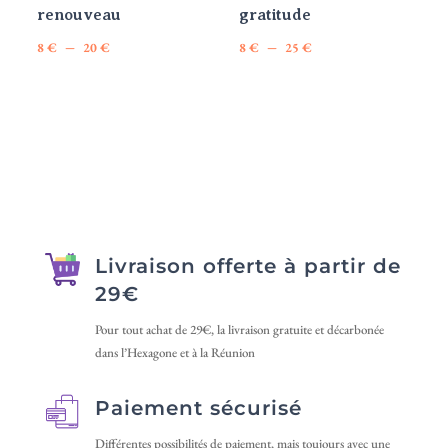
la
la
renouveau
gratitude
page
page
Plage
Plage
–
–
8
€
20
€
8
€
25
€
du
du
Ce
Ce
de
de
produit
produit
produit
produit
prix :
prix :
a
a
8 €
8 €
plusieurs
plusieurs
à
à
variations.
variations.
20 €
25 €
Les
Les
options
options
peuvent
peuvent
Livraison offerte à partir de
être
être
29€
choisies
choisies
sur
sur
Pour tout achat de 29€, la livraison gratuite et décarbonée
dans l’Hexagone et à la Réunion
la
la
page
page
Paiement sécurisé
du
du
produit
produit
Différentes possibilités de paiement, mais toujours avec une