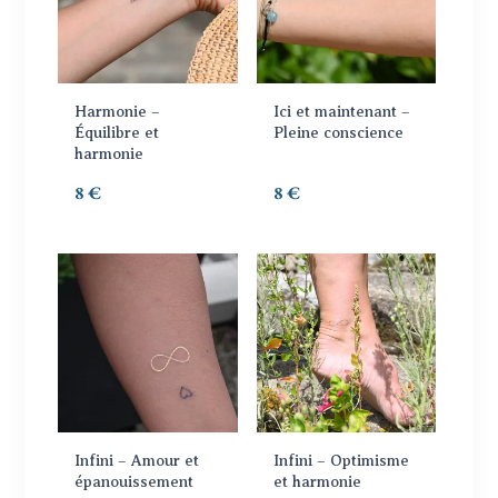
Harmonie –
Ici et maintenant –
Équilibre et
Pleine conscience
harmonie
8
€
8
€
Ce
produit
a
plusieurs
variations.
Les
options
Infini – Amour et
Infini – Optimisme
peuvent
épanouissement
et harmonie