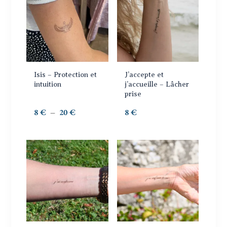
du
à
produit
produit
25 €
a
plusieurs
variations.
Les
options
Isis – Protection et
J’accepte et
peuvent
intuition
j’accueille – Lâcher
prise
être
choisies
Plage
8
€
–
20
€
8
€
sur
de
la
prix :
page
8 €
du
à
produit
20 €