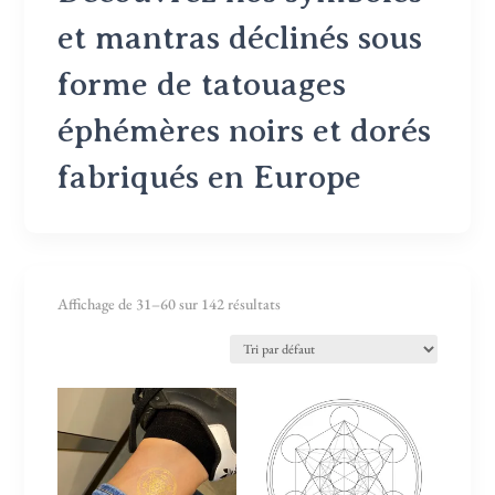
et mantras déclinés sous
forme de tatouages
éphémères noirs et dorés
fabriqués en Europe
Affichage de 31–60 sur 142 résultats
Ce
Ce
produit
produit
a
a