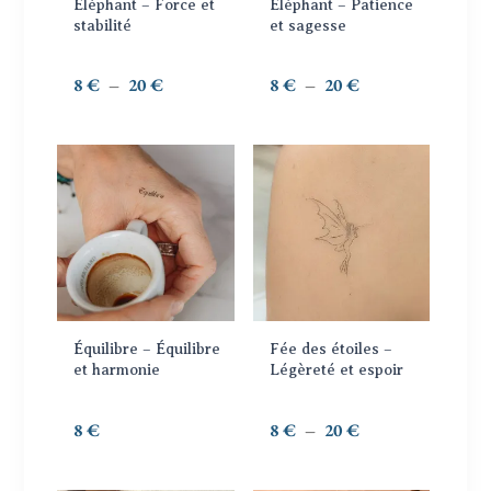
options
options
Éléphant – Force et
Éléphant – Patience
peuvent
peuvent
stabilité
et sagesse
être
être
choisies
choisies
Plage
Plage
8
€
–
20
€
8
€
–
20
€
sur
sur
de
de
la
la
prix :
prix :
page
page
8 €
8 €
Ce
du
du
à
à
produit
produit
produit
20 €
20 €
a
plusieurs
variations.
Les
options
Équilibre – Équilibre
Fée des étoiles –
peuvent
et harmonie
Légèreté et espoir
être
choisies
Plage
8
€
8
€
–
20
€
sur
de
la
prix :