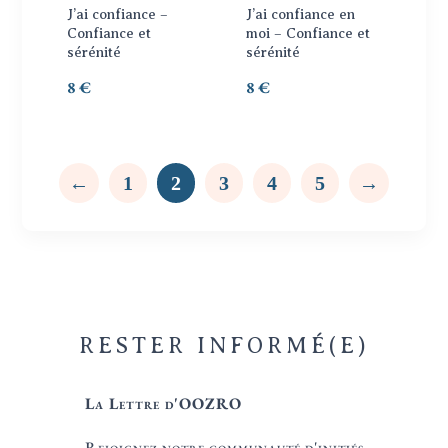
J’ai confiance –
J’ai confiance en
Confiance et
moi – Confiance et
sérénité
sérénité
8
€
8
€
←
1
2
3
4
5
→
RESTER INFORMÉ(E)
La Lettre d'OOZRO
Rejoignez notre communauté d'initiés