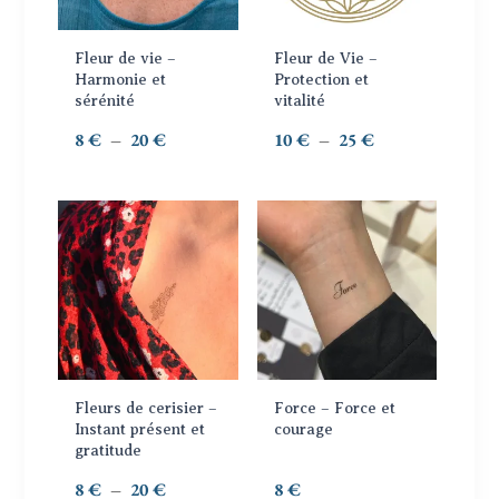
Les
Les
options
options
Fleur de vie –
Fleur de Vie –
peuvent
peuvent
Harmonie et
Protection et
sérénité
vitalité
être
être
choisies
choisies
Plage
Plage
8
€
–
20
€
10
€
–
25
€
sur
sur
de
de
la
la
prix :
prix :
page
page
8 €
10 €
Ce
du
du
à
à
produit
produit
produit
20 €
25 €
a
plusieurs
variations.
Les
options
Fleurs de cerisier –
Force – Force et
peuvent
Instant présent et
courage
gratitude
être
choisies
Plage
8
€
–
20
€
8
€