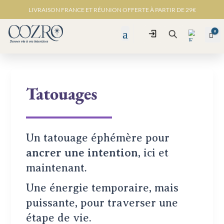
LIVRAISON FRANCE ET RÉUNION OFFERTE À PARTIR DE 29€
0
Connexion
Pan
Recherche
Tatouages
Favo
ris -
Un tatouage éphémère pour
ancrer une intention
, ici et
maintenant.
Une énergie temporaire, mais
puissante, pour traverser une
étape de vie.