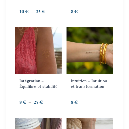
être
choisies
Plage
10
€
–
25
€
8
€
sur
de
la
prix :
page
10 €
Ce
du
à
produit
produit
25 €
a
plusieurs
variations.
Les
options
Intégration –
Intuition – Intuition
peuvent
Équilibre et stabilité
et transformation
être
choisies
Plage
8
€
–
25
€
8
€
sur
de
la
prix :
page
8 €
Ce