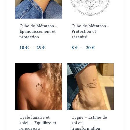
plusieurs
plusieurs
variations.
variations.
Les
Les
options
options
Cube de Métatron –
Cube de Métatron –
peuvent
peuvent
Épanouissement et
Protection et
protection
sérénité
être
être
choisies
choisies
Plage
Plage
10
€
–
25
€
8
€
–
20
€
sur
sur
de
de
la
la
prix :
prix :
page
page
10 €
8 €
Ce
Ce
du
du
à
à
produit
produit
produit
produit
25 €
20 €
a
a
plusieurs
plusieurs
variations.
variations.
Les
Les
options
options
Cycle lunaire et
Cygne – Estime de
peuvent
peuvent
soleil – Équilibre et
soi et
renouveau
transformation