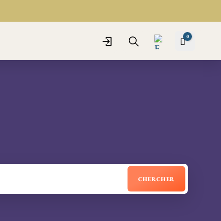
0
Panier
0
€
Connexion
Recherche
Favo
ris -