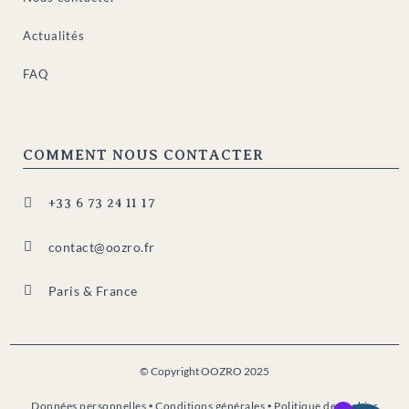
Actualités
FAQ
COMMENT NOUS CONTACTER

+33 6 73 24 11 17

contact@oozro.fr

Paris & France
© Copyright OOZRO 2025
Données personnelles
•
Conditions générales
•
Politique de cookies