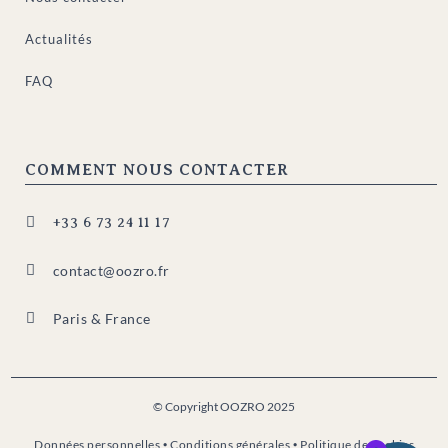
Actualités
FAQ
COMMENT NOUS CONTACTER

+33 6 73 24 11 17

contact@oozro.fr

Paris & France
© Copyright OOZRO 2025
Données personnelles
•
Conditions générales
•
Politique de cookies