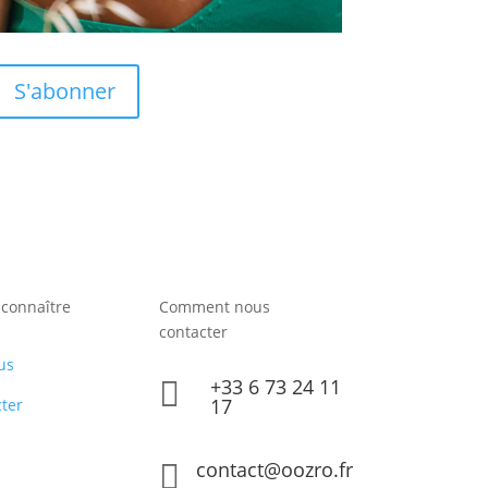
S'abonner
connaître
Comment nous
contacter
us
+33 6 73 24 11

17
ter
contact@oozro.fr
