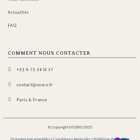
Actualités
FAQ
COMMENT NOUS CONTACTER

+33 6 73 24 11 17

contact@oozro.fr

Paris & France
© Copyright OOZRO 2025
Données personnelles
•
Conditions générales
•
Politique de cookies