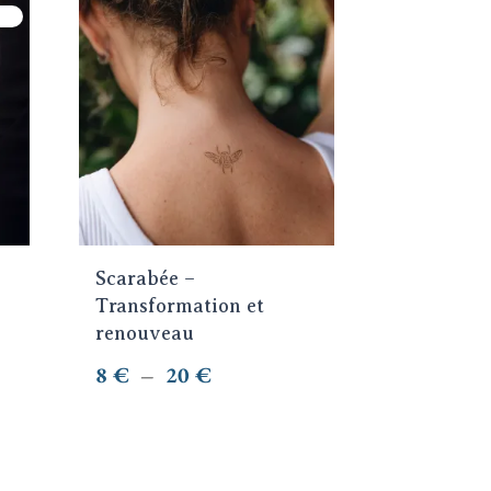
8 €
Ce
à
produit
25 €
a
plusieurs
variations.
Les
options
peuvent
être
choisies
Scarabée –
sur
Transformation et
la
renouveau
page
Plage
8
€
–
20
€
du
de
produit
prix :
8 €
à