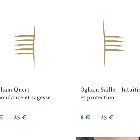
produit
prix :
8 €
e
Ce
à
oduit
produit
20 €
a
usieurs
plusieurs
riations.
variations.
s
Les
tions
options
uvent
peuvent
re
être
oisies
choisies
ham Quert –
Ogham Saille – Intuiti
r
sur
ondance et sagesse
et protection
la
ge
page
Plage
Plage
€
–
25
€
8
€
–
25
€
du
de
de
oduit
produit
prix :
prix :