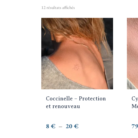
12 résultats affichés
Ce
produit
a
plusieurs
variations.
Les
options
peuvent
être
choisies
Coccinelle – Protection
Cy
sur
et renouveau
Mé
la
page
Plage
8
€
–
20
€
7
du
de