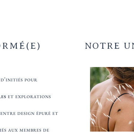
25 €
20 €
ORMÉ(E)
NOTRE U
'initiés pour
res
et explorations
entre design épuré et
iés aux membres de