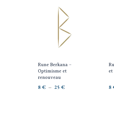
8 €
Ce
C
à
produit
pr
25 €
a
a
plusieurs
pl
variations.
va
Les
Le
options
op
peuvent
pe
être
êt
choisies
ch
Rune Berkana –
Ru
sur
su
Optimisme et
et
la
la
renouveau
page
pa
Plage
8
€
–
25
€
8
du
du
de
produit
pr
prix :
8 €
à