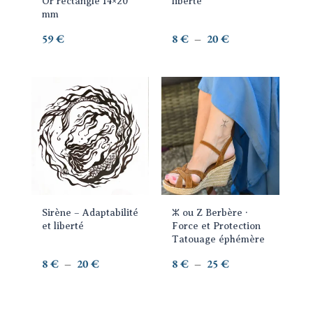
Or rectangle 14×20
liberté
être
mm
choisies
Plage
59
€
8
€
–
20
€
sur
de
la
prix :
page
8 €
Ce
Ce
du
à
produit
produit
produit
20 €
a
a
plusieurs
plusieurs
variations.
variations.
Les
Les
options
options
Sirène – Adaptabilité
ⵣ ou Z Berbère ·
peuvent
peuvent
et liberté
Force et Protection
être
être
Tatouage éphémère
choisies
choisies
Plage
Plage
8
€
–
20
€
8
€
–
25
€
sur
sur
de
de
la
la
prix :
prix :