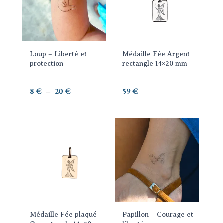
plusieurs
variations.
Les
options
Loup – Liberté et
Médaille Fée Argent
peuvent
protection
rectangle 14×20 mm
être
choisies
Plage
8
€
–
20
€
59
€
sur
de
la
prix :
page
8 €
Ce
du
à
produit
produit
20 €
a
plusieurs
variations.
Les
options
Médaille Fée plaqué
Papillon – Courage et
peuvent