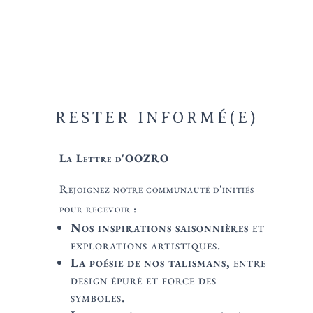
page
page
8 €
8 €
du
du
à
à
produit
produit
20 €
25 €
RESTER INFORMÉ(E)
La Lettre d'OOZRO
Rejoignez notre communauté d'initiés
pour recevoir :
Nos inspirations saisonnières
et
explorations artistiques.
La poésie de nos talismans,
entre
design épuré et force des
symboles.