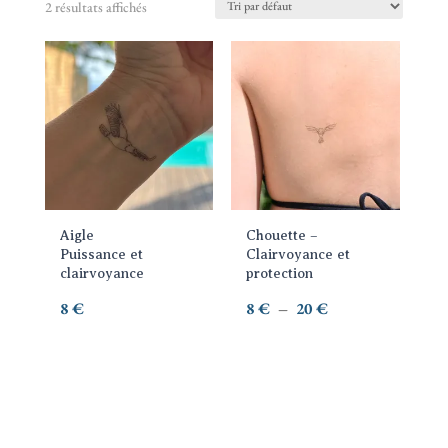
2 résultats affichés
Ce
produit
a
plusieurs
variations.
Les
options
Aigle
Chouette –
peuvent
Puissance et
Clairvoyance et
être
clairvoyance
protection
choisies
Plage
8
€
8
€
–
20
€
sur
de
la
prix :
page
8 €
du
à
produit
20 €